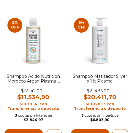
5
%
5
%
OFF
OFF
Shampoo Acido Nutricion
Shampoo Matizador Silver
Morocco Argan Plasma x
x 1 lt Plasma
400ml
$12.142,00
$21.486,00
$11.534,90
$20.411,70
$10.381,41
con
$18.370,53
con
Transferencia o depósito
Transferencia o depósito
3
cuotas sin interés de
3
cuotas sin interés de
$3.844,97
$6.803,90