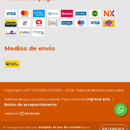
Medios de envío
Copyright GMT DISTRIBUCIONES - 2026. Todos los derechos reservados.
Defensa de las y los consumidores. Para reclamos
ingresá acá.
/
Botón de arrepentimiento
Al navegar por este sitio
aceptás el uso de cookies
para
ENTENDIDO