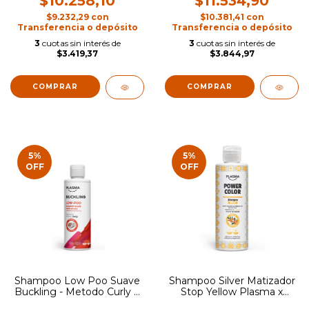
$10.258,10
$11.534,90
$9.232,29
con
$10.381,41
con
Transferencia o depósito
Transferencia o depósito
3
cuotas sin interés de
3
cuotas sin interés de
$3.419,37
$3.844,97
5
%
5
%
OFF
OFF
Shampoo Low Poo Suave
Shampoo Silver Matizador
Buckling - Metodo Curly X
Stop Yellow Plasma x
400ml Plasma
400ml