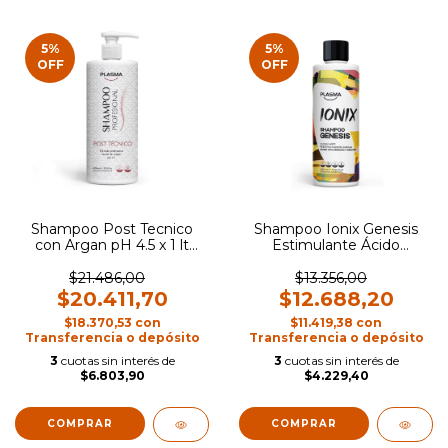
5
%
5
%
OFF
OFF
Shampoo Post Tecnico
Shampoo Ionix Genesis
con Argan pH 4.5 x 1 lt
Estimulante Ácido
Plasma
Hialuronico x 400ml
Plasma
$21.486,00
$13.356,00
$20.411,70
$12.688,20
$18.370,53
con
$11.419,38
con
Transferencia o depósito
Transferencia o depósito
3
cuotas sin interés de
3
cuotas sin interés de
$6.803,90
$4.229,40