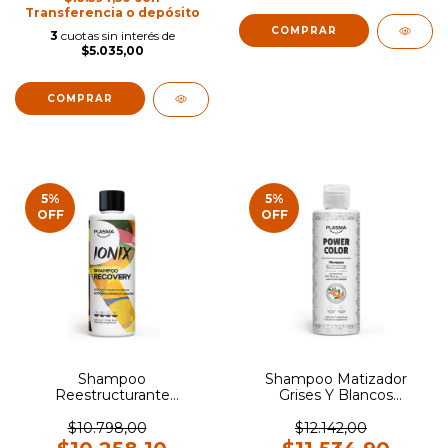
Transferencia o depósito
3
cuotas sin interés de
$5.035,00
5
%
5
%
OFF
OFF
Shampoo
Shampoo Matizador
Reestructurante
Grises Y Blancos
Regenerador Recovery
Platynum Power Color X
Ionix x 400ml Plasma
400ml Plasma
$10.798,00
$12.142,00