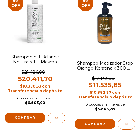
5
%
5
%
OFF
OFF
Shampoo pH Balance
Neutro x 1 lt Plasma
Shampoo Matizador Stop
Orange Keratina x 300 ml
$21.486,00
Plasma
$20.411,70
$12.143,00
$11.535,85
$18.370,53
con
Transferencia o depósito
$10.382,27
con
Transferencia o depósito
3
cuotas sin interés de
$6.803,90
3
cuotas sin interés de
$3.845,28