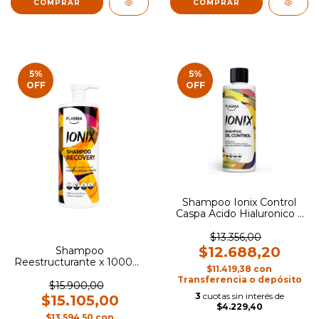
5
%
5
%
OFF
OFF
Shampoo Ionix Control
Caspa Acido Hialuronico x
400ml Plasma
$13.356,00
$12.688,20
Shampoo
Reestructurante x 1000ml
$11.419,38
con
Ionix - Plasma
Transferencia o depósito
$15.900,00
3
cuotas sin interés de
$15.105,00
$4.229,40
$13.594,50
con