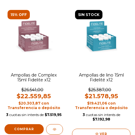
15% OFF
SIN STOCK
Ampollas de Complex
Ampollas de lino 15ml
15ml Fidelite x12
Fidelité x12
$26.541,00
$25.387,00
$22.559,85
$21.578,95
$20.303,87
con
$19.421,06
con
Transferencia o depósito
Transferencia o depósito
3
cuotas sin interés de
$7.519,95
3
cuotas sin interés de
$7.192,98
VER