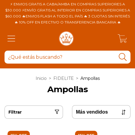
⚡ ENVIOS GRATIS A CABA/AMBA EN COMPRAS SUPERIORES A
$30.000 ⚡ENVÍO GRATIS AL INTERIOR EN COMPRAS SUPERIORES A
$60.000 🔥ENVIOS FLASH A TODO EL PAÍS 🔥 3 CUOTAS SIN INTERÉS
🔥 10% OFF EN EFECTIVO O TRANSFERENCIA BANCARIA 🔥
0
Inicio
>
FIDELITE
>
Ampollas
Ampollas
Filtrar