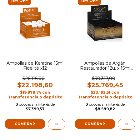
15% OFF
15% OFF
Ampollas de Keratina 15ml
Ampollas de Argán
Fidelité x12
Restaurador 12u. x 15ml
Fidelite
$26.116,00
$30.317,00
$22.198,60
$25.769,45
$19.978,74
con
$23.192,51
con
Transferencia o depósito
Transferencia o depósito
3
cuotas sin interés de
3
cuotas sin interés de
$7.399,53
$8.589,82