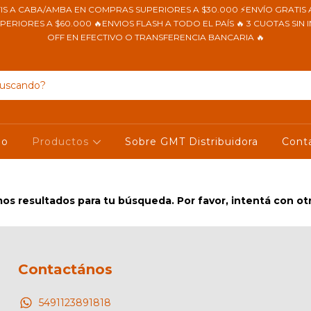
IS A CABA/AMBA EN COMPRAS SUPERIORES A $30.000 ⚡ENVÍO GRATIS 
RIORES A $60.000 🔥ENVIOS FLASH A TODO EL PAÍS 🔥 3 CUOTAS SIN I
OFF EN EFECTIVO O TRANSFERENCIA BANCARIA 🔥
io
Productos
Sobre GMT Distribuidora
Cont
s resultados para tu búsqueda. Por favor, intentá con otro
Contactános
5491123891818