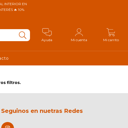
AL INTERIOR EN
NTERÉS 🔥 10%
0
Ayuda
Mi cuenta
Mi carrito
acto
s filtros.
Seguinos en nuetras Redes