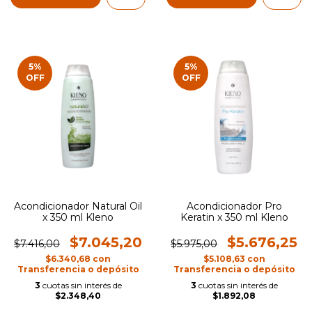
5
%
5
%
OFF
OFF
Acondicionador Natural Oil
Acondicionador Pro
x 350 ml Kleno
Keratin x 350 ml Kleno
$7.045,20
$5.676,25
$7.416,00
$5.975,00
$6.340,68
con
$5.108,63
con
Transferencia o depósito
Transferencia o depósito
3
cuotas sin interés de
3
cuotas sin interés de
$2.348,40
$1.892,08