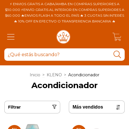
⚡ ENVIOS GRATIS A CABA/AMBA EN COMPRAS SUPERIORES A
$30.000 ⚡ENVÍO GRATIS AL INTERIOR EN COMPRAS SUPERIORES A
$60.000 🔥ENVIOS FLASH A TODO EL PAÍS 🔥 3 CUOTAS SIN INTERÉS
🔥 10% OFF EN EFECTIVO O TRANSFERENCIA BANCARIA 🔥
0
Inicio
>
KLENO
>
Acondicionador
Acondicionador
Filtrar