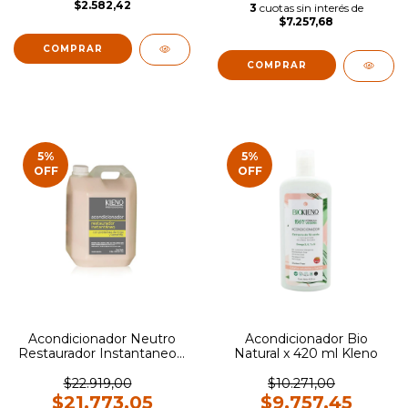
$2.582,42
3
cuotas sin interés de
$7.257,68
5
%
5
%
OFF
OFF
Acondicionador Bio
Acondicionador Neutro
Natural x 420 ml Kleno
Restaurador Instantaneo x
5 lt Kleno
$10.271,00
$22.919,00
$9.757,45
$21.773,05