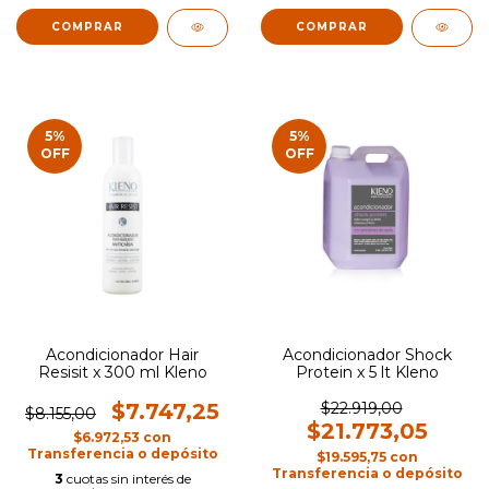
5
%
5
%
OFF
OFF
Acondicionador Hair
Acondicionador Shock
Resisit x 300 ml Kleno
Protein x 5 lt Kleno
$7.747,25
$22.919,00
$8.155,00
$21.773,05
$6.972,53
con
Transferencia o depósito
$19.595,75
con
Transferencia o depósito
3
cuotas sin interés de