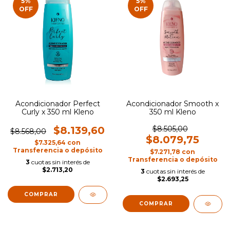
5
%
5
%
OFF
OFF
Acondicionador Perfect
Acondicionador Smooth x
Curly x 350 ml Kleno
350 ml Kleno
$8.139,60
$8.505,00
$8.568,00
$8.079,75
$7.325,64
con
Transferencia o depósito
$7.271,78
con
Transferencia o depósito
3
cuotas sin interés de
$2.713,20
3
cuotas sin interés de
$2.693,25