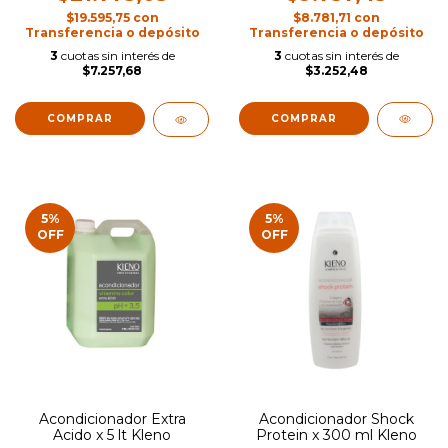
$8.781,71
con
$19.595,75
con
Transferencia o depósito
Transferencia o depósito
3
cuotas sin interés de
3
cuotas sin interés de
$3.252,48
$7.257,68
5
%
5
%
OFF
OFF
Acondicionador Extra
Acondicionador Shock
Acido x 5 lt Kleno
Protein x 300 ml Kleno