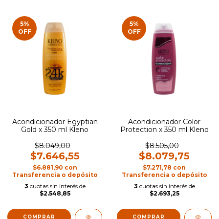
5
%
5
%
OFF
OFF
Acondicionador Egyptian
Acondicionador Color
Gold x 350 ml Kleno
Protection x 350 ml Kleno
$8.049,00
$8.505,00
$7.646,55
$8.079,75
$6.881,90
con
$7.271,78
con
Transferencia o depósito
Transferencia o depósito
3
cuotas sin interés de
3
cuotas sin interés de
$2.548,85
$2.693,25