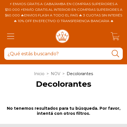
⚡ ENVIOS GRATIS A CABA/AMBA EN COMPRAS SUPERIORES A
$30.000 ⚡ENVÍO GRATIS AL INTERIOR EN COMPRAS SUPERIORES A
$60.000 🔥ENVIOS FLASH A TODO EL PAÍS 🔥 3 CUOTAS SIN INTERÉS
🔥 10% OFF EN EFECTIVO O TRANSFERENCIA BANCARIA 🔥
0
Inicio
>
NOV
>
Decolorantes
Decolorantes
No tenemos resultados para tu búsqueda. Por favor,
intentá con otros filtros.