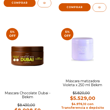
5
%
5
%
OFF
OFF
Máscara matizadora
Violeta x 250 ml Bekim
Mascara Chocolate Dubai -
$5.820,00
Bekim
$5.529,00
$4.976,10
con
$8.430,00
Transferencia o depósito