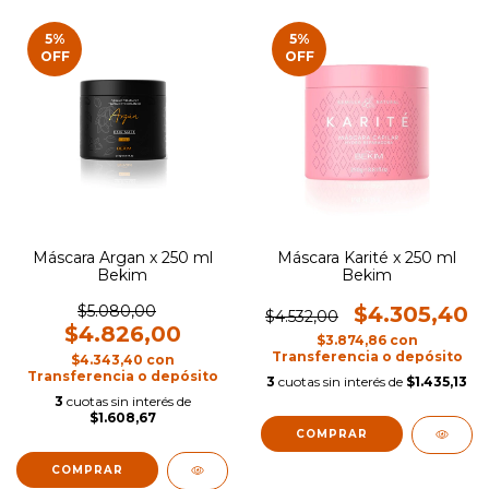
5
%
5
%
OFF
OFF
Máscara Argan x 250 ml
Máscara Karité x 250 ml
Bekim
Bekim
$5.080,00
$4.305,40
$4.532,00
$4.826,00
$3.874,86
con
Transferencia o depósito
$4.343,40
con
Transferencia o depósito
3
cuotas sin interés de
$1.435,13
3
cuotas sin interés de
$1.608,67