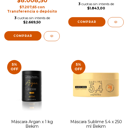
$8.008,50
3
cuotas sin interés de
$7.207,65
con
$1.843,00
Transferencia o depósito
3
cuotas sin interés de
$2.669,50
5
%
5
%
OFF
OFF
Máscara Argan x 1 kg
Máscara Sublime 5.4 x 250
Bekim
ml Bekim