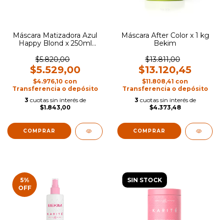
Máscara Matizadora Azul
Máscara After Color x 1 kg
Happy Blond x 250ml
Bekim
Bekim
$5.820,00
$13.811,00
$5.529,00
$13.120,45
$4.976,10
con
$11.808,41
con
Transferencia o depósito
Transferencia o depósito
3
cuotas sin interés de
3
cuotas sin interés de
$1.843,00
$4.373,48
5
%
SIN STOCK
OFF