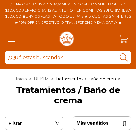
⚡ ENVIOS GRATIS A CABA/AMBA EN COMPRAS SUPERIORES A
$30.000 ⚡ENVÍO GRATIS AL INTERIOR EN COMPRAS SUPERIORES A
$60.000 🔥ENVIOS FLASH A TODO EL PAÍS 🔥 3 CUOTAS SIN INTERÉS
🔥 10% OFF EN EFECTIVO O TRANSFERENCIA BANCARIA 🔥
0
Inicio
>
BEKIM
>
Tratamientos / Baño de crema
Tratamientos / Baño de
crema
Filtrar