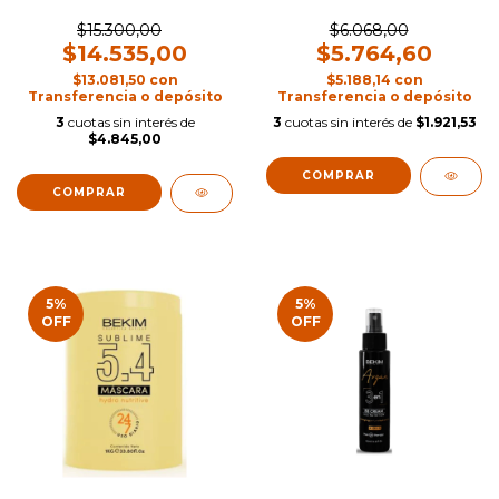
$15.300,00
$6.068,00
$14.535,00
$5.764,60
$13.081,50
con
$5.188,14
con
Transferencia o depósito
Transferencia o depósito
3
cuotas sin interés de
3
cuotas sin interés de
$1.921,53
$4.845,00
5
%
5
%
OFF
OFF