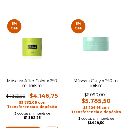
5
%
5
%
OFF
OFF
Máscara After Color x 250
Máscara Curly x 250 ml
ml Bekim
Bekim
$4.146,75
$6.090,00
$4.365,00
$5.785,50
$3.732,08
con
Transferencia o depósito
$5.206,95
con
Transferencia o depósito
3
cuotas sin interés de
$1.382,25
3
cuotas sin interés de
$1.928,50