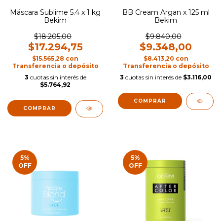
Máscara Sublime 5.4 x 1 kg
BB Cream Argan x 125 ml
Bekim
Bekim
$18.205,00
$9.840,00
$17.294,75
$9.348,00
$15.565,28
con
$8.413,20
con
Transferencia o depósito
Transferencia o depósito
3
cuotas sin interés de
3
cuotas sin interés de
$3.116,00
$5.764,92
5
%
5
%
OFF
OFF