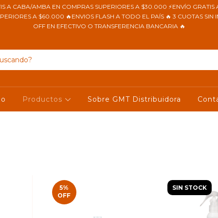
IS A CABA/AMBA EN COMPRAS SUPERIORES A $30.000 ⚡ENVÍO GRATIS 
RIORES A $60.000 🔥ENVIOS FLASH A TODO EL PAÍS 🔥 3 CUOTAS SIN I
OFF EN EFECTIVO O TRANSFERENCIA BANCARIA 🔥
io
Productos
Sobre GMT Distribuidora
Cont
5
%
SIN STOCK
OFF