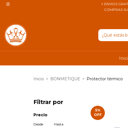
⚡ ENVIOS GRAT
COMPRAS SUPE
Inic
Inicio
>
BONMETIQUE
>
Protector térmico
Filtrar por
5
%
Precio
OFF
Desde
Hasta