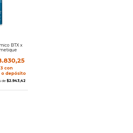
rmico BTX x
metique
8.830,25
23
con
 o depósito
s de
$2.943,42