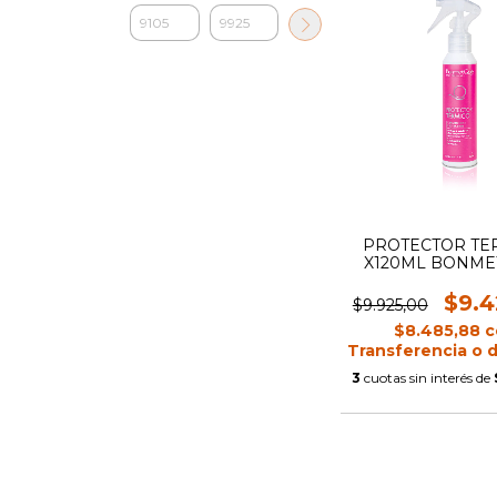
PROTECTOR TE
X120ML BONME
$9.4
$9.925,00
$8.485,88
c
Transferencia o 
3
cuotas sin interés de