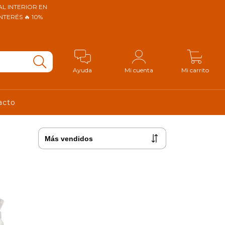
AL INTERIOR EN
NTERÉS 🔥 10%
0
Ayuda
Mi cuenta
Mi carrito
acto