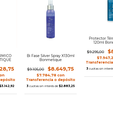
Protector Té
120ml Bon
$
$9.295,00
RMICO
Bi Fase Silver Spray X130ml
$7.947,
TIQUE
Bonmetique
Transferencia
28,75
$8.649,75
3
cuotas sin interé
$9.105,00
on
$7.784,78
con
depósito
Transferencia o depósito
$3.142,92
3
cuotas sin interés de
$2.883,25